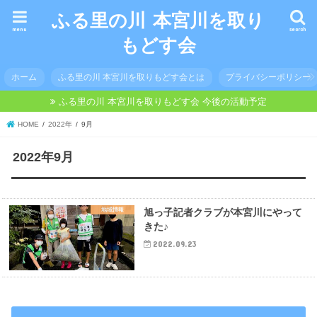
ふる里の川 本宮川を取り
menu
search
もどす会
ホーム
ふる里の川 本宮川を取りもどす会とは
プライバシーポリシー
ふる里の川 本宮川を取りもどす会 今後の活動予定
HOME
2022年
9月
2022年9月
地域情報
旭っ子記者クラブが本宮川にやって
きた♪
2022.09.23