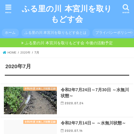
ふる里の川 本宮川を取り
menu
search
もどす会
ホーム
ふる里の川 本宮川を取りもどす会とは
プライバシーポリシー
ふる里の川 本宮川を取りもどす会 今後の活動予定
HOME
2020年
7月
2020年7月
令和2年度 水無し川状態 記録
令和2年7月24日～7月30日 ～水無川
状態～
2020.07.24
令和2年度 水無し川状態 記録
令和2年7月14日～ ～水無川状態～
2020.07.14