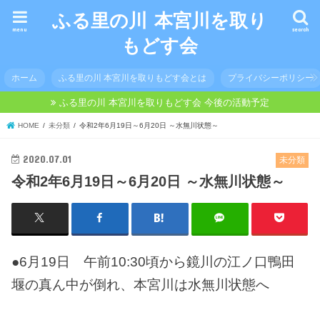
ふる里の川 本宮川を取り
menu
search
もどす会
ホーム
ふる里の川 本宮川を取りもどす会とは
プライバシーポリシー
ふる里の川 本宮川を取りもどす会 今後の活動予定
HOME
未分類
令和2年6月19日～6月20日 ～水無川状態～
2020.07.01
未分類
令和2年6月19日～6月20日 ～水無川状態～
●6月19日 午前10:30頃から鏡川の江ノ口鴨田
堰の真ん中が倒れ、本宮川は水無川状態へ