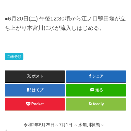
●6月20日(土) 午後12:30頃から江ノ口鴨田堰が立
ち上がり本宮川に水が流入しはじめる。
未分類
ポスト
シェア
はてブ
送る
Pocket
feedly
令和2年6月29日～7月1日 ～水無川状態～